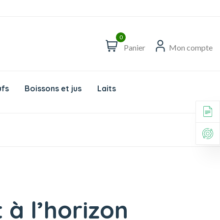
0
Panier
Mon compte
fs
Boissons et jus
Laits
 à l’horizon