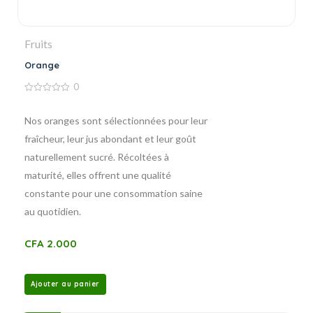
Fruits
Orange
0
0
de
5
Nos oranges sont sélectionnées pour leur
fraîcheur, leur jus abondant et leur goût
naturellement sucré. Récoltées à
maturité, elles offrent une qualité
constante pour une consommation saine
au quotidien.
CFA
2.000
Ajouter au panier