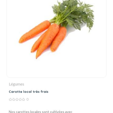
Légumes
Carotte local très frais
0
0
de
5
Nos carottes locales sont cultivées avec