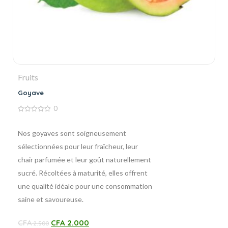
Fruits
Goyave
0
0
de
5
Nos goyaves sont soigneusement
sélectionnées pour leur fraîcheur, leur
chair parfumée et leur goût naturellement
sucré. Récoltées à maturité, elles offrent
une qualité idéale pour une consommation
saine et savoureuse.
CFA
CFA
2.000
2.500