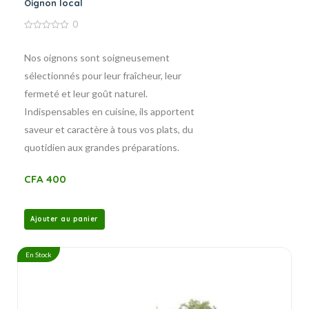
Oignon local
0
0
de
5
Nos oignons sont soigneusement
sélectionnés pour leur fraîcheur, leur
fermeté et leur goût naturel.
Indispensables en cuisine, ils apportent
saveur et caractère à tous vos plats, du
quotidien aux grandes préparations.
CFA
400
Ajouter au panier
En Stock