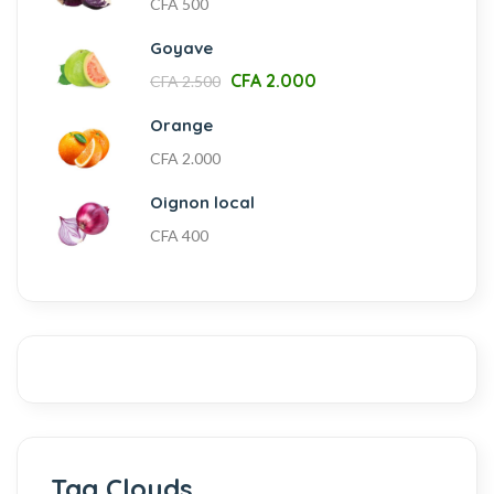
CFA
500
Goyave
CFA
2.000
CFA
2.500
Orange
CFA
2.000
Oignon local
CFA
400
Tag Clouds