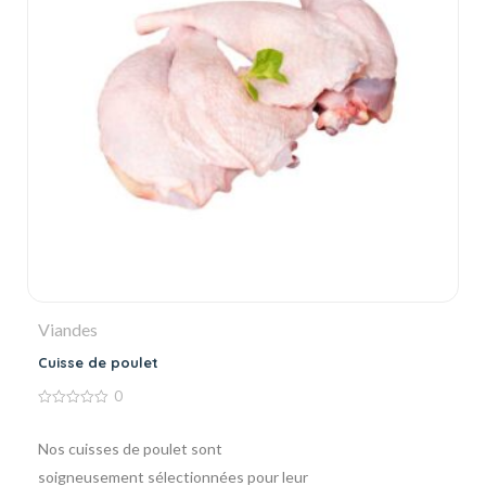
Viandes
Cuisse de poulet
0
0
de
5
Nos cuisses de poulet sont
soigneusement sélectionnées pour leur