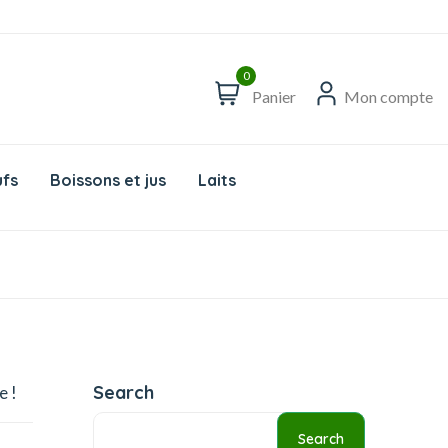
0
Panier
Mon compte
fs
Boissons et jus
Laits
Search
e !
Search